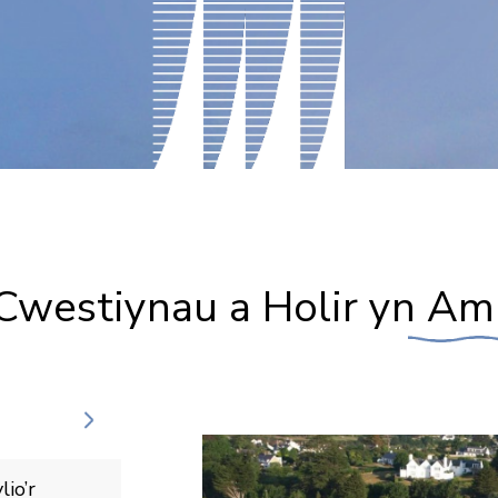
Cwestiynau a Holir yn Am
io’r