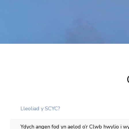
Lleoliad y SCYC?
Ydych angen fod yn aelod o’r Clwb hwylio i wyl