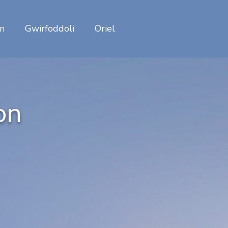
an
Gwirfoddoli
Oriel
on