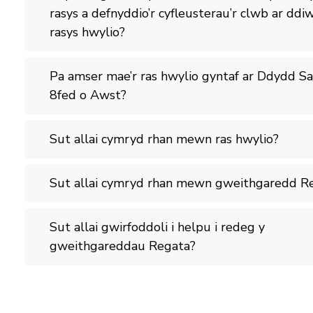
rasys a defnyddio’r cyfleusterau’r clwb ar ddi
rasys hwylio?
Pa amser mae’r ras hwylio gyntaf ar Ddydd S
8fed o Awst?
Sut allai cymryd rhan mewn ras hwylio?
Sut allai cymryd rhan mewn gweithgaredd R
Sut allai gwirfoddoli i helpu i redeg y
gweithgareddau Regata?