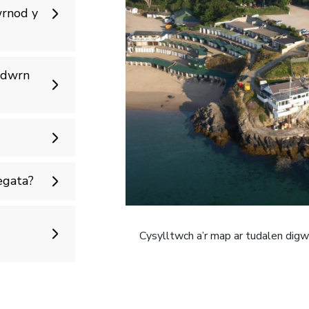
wrnod y
adwrn
egata?
Cysylltwch a’r map ar tudalen di