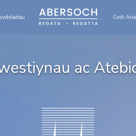
wyddiadau
Codi Ari
westiynau ac Atebi