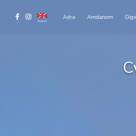
Adra
Amdanom
Dig
English
C