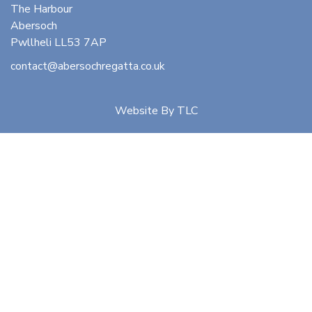
The Harbour
Abersoch
Pwllheli LL53 7AP
contact@abersochregatta.co.uk
Website By
TLC